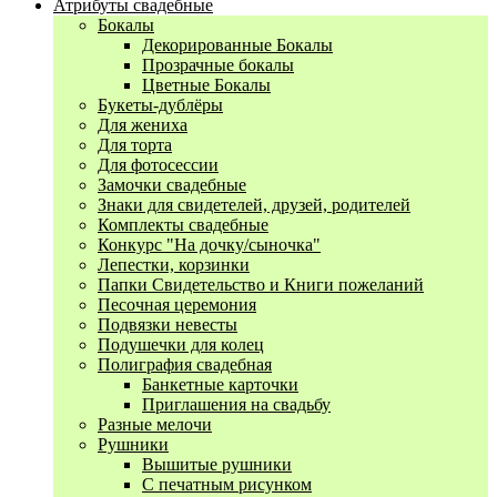
Атрибуты свадебные
Бокалы
Декорированные Бокалы
Прозрачные бокалы
Цветные Бокалы
Букеты-дублёры
Для жениха
Для торта
Для фотосессии
Замочки свадебные
Знаки для свидетелей, друзей, родителей
Комплекты свадебные
Конкурс "На дочку/сыночка"
Лепестки, корзинки
Папки Свидетельство и Книги пожеланий
Песочная церемония
Подвязки невесты
Подушечки для колец
Полиграфия свадебная
Банкетные карточки
Приглашения на свадьбу
Разные мелочи
Рушники
Вышитые рушники
С печатным рисунком