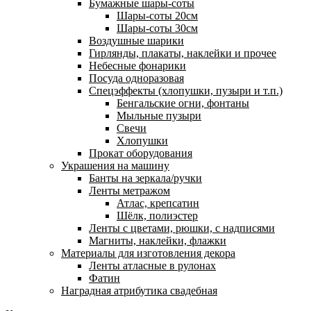
Бумажные шары-соты
Шары-соты 20см
Шары-соты 30см
Воздушные шарики
Гирлянды, плакаты, наклейки и прочее
Небесные фонарики
Посуда одноразовая
Спецэффекты (хлопушки, пузыри и т.п.)
Бенгальские огни, фонтаны
Мыльные пузыри
Свечи
Хлопушки
Прокат оборудования
Украшения на машину
Банты на зеркала/ручки
Ленты метражом
Атлас, крепсатин
Шёлк, полиэстер
Ленты с цветами, рюшки, с надписями
Магниты, наклейки, флажки
Материалы для изготовления декора
Ленты атласные в рулонах
Фатин
Наградная атрибутика свадебная