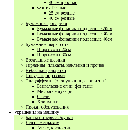
40 см простые
Фанты Резные
25 см резные
40 см резные
Бумажные фонарики
Бумажные фонарики подвесные 20см
Бумажные фонарики подвесные 30см
Бумажные фонарики подвесные 40см
Бумажные шары-соты
Шары-соты 20см
Шары-соты 30см
Воздушные шарики
Гирлянды, плакаты, наклейки и прочее
Небесные фонарики
Посуда одноразовая
Спецэффекты (хлопушки, пузыри и т.п.)
Бенгальские огни, фонтаны
Мыльные пузыри
Свечи
Хлопушки
Прокат оборудования
Украшения на машину
Банты на зеркала/ручки
Ленты метражом
Атлас, крепсатин