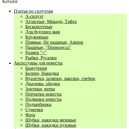
Каталог
Платья по силуэтам
А-силуэт
Атласные, Микадо, Тафта
Бескорсетные
Для будущих мам
Кружевные
Прямые, Не пышные, Ампир
Пышные, "Принцесса"
Размер "+"
Рыбки, Русалки
Аксессуары для невесты
Бижутерия
Болеро, Накидки
Вуалетки, шляпки, заколки, гребни
Диадемы, ободки
Зонтики, веера
Перчатки невесты
Подвязки невесты
Подъюбники
Сумочки
Фата
Шубки, накидки меховые
Шубки, накидки пуховые