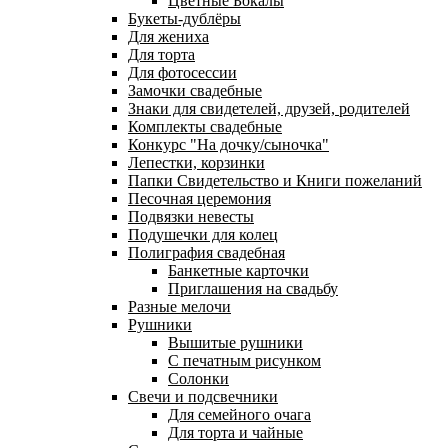
Цветные Бокалы
Букеты-дублёры
Для жениха
Для торта
Для фотосессии
Замочки свадебные
Знаки для свидетелей, друзей, родителей
Комплекты свадебные
Конкурс "На дочку/сыночка"
Лепестки, корзинки
Папки Свидетельство и Книги пожеланий
Песочная церемония
Подвязки невесты
Подушечки для колец
Полиграфия свадебная
Банкетные карточки
Приглашения на свадьбу
Разные мелочи
Рушники
Вышитые рушники
С печатным рисунком
Солонки
Свечи и подсвечники
Для семейного очага
Для торта и чайные