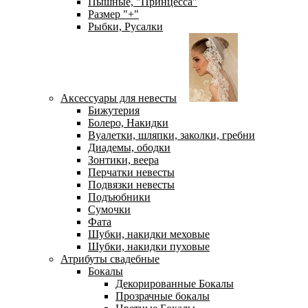
Пышные, "Принцесса"
Размер "+"
Рыбки, Русалки
Аксессуары для невесты
Бижутерия
Болеро, Накидки
Вуалетки, шляпки, заколки, гребни
Диадемы, ободки
Зонтики, веера
Перчатки невесты
Подвязки невесты
Подъюбники
Сумочки
Фата
Шубки, накидки меховые
Шубки, накидки пуховые
Атрибуты свадебные
Бокалы
Декорированные Бокалы
Прозрачные бокалы