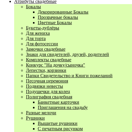
Атрибуты свадебные
Бокалы
Декорированные Бокалы
Прозрачные бокалы
Цветные Бокалы
Букеты-дублёры
Для жениха
Для торта
Для фотосессии
Замочки свадебные
Знаки для свидетелей, друзей, родителей
Комплекты свадебные
Конкурс "На дочку/сыночка"
Лепестки, корзинки
Папки Свидетельство и Книги пожеланий
Песочная церемония
Подвязки невесты
Подушечки для колец
Полиграфия свадебная
Банкетные карточки
Приглашения на свадьбу
Разные мелочи
Рушники
Вышитые рушники
С печатным рисунком