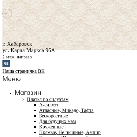
г. Хабаровск
ул. Карла Маркса 96А
2 этаж, направо
Наша страничка ВК
Меню
Магазин
Платья по силуэтам
А-силуэт
Атласные, Микадо, Тафта
Бескорсетные
Для будущих мам
Кружевные
Прямые, Не пышные, Ампир