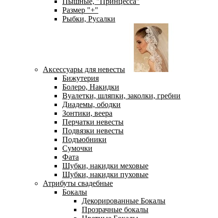
Пышные, "Принцесса"
Размер "+"
Рыбки, Русалки
Аксессуары для невесты
Бижутерия
Болеро, Накидки
Вуалетки, шляпки, заколки, гребни
Диадемы, ободки
Зонтики, веера
Перчатки невесты
Подвязки невесты
Подъюбники
Сумочки
Фата
Шубки, накидки меховые
Шубки, накидки пуховые
Атрибуты свадебные
Бокалы
Декорированные Бокалы
Прозрачные бокалы