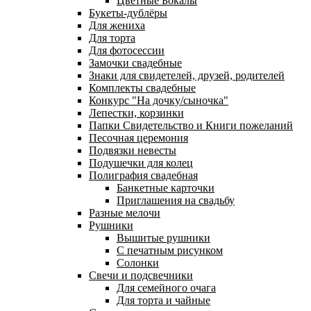
Цветные Бокалы
Букеты-дублёры
Для жениха
Для торта
Для фотосессии
Замочки свадебные
Знаки для свидетелей, друзей, родителей
Комплекты свадебные
Конкурс "На дочку/сыночка"
Лепестки, корзинки
Папки Свидетельство и Книги пожеланий
Песочная церемония
Подвязки невесты
Подушечки для колец
Полиграфия свадебная
Банкетные карточки
Приглашения на свадьбу
Разные мелочи
Рушники
Вышитые рушники
С печатным рисунком
Солонки
Свечи и подсвечники
Для семейного очага
Для торта и чайные