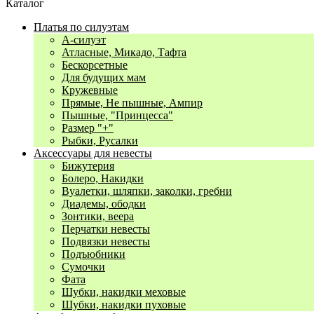
Каталог
Платья по силуэтам
А-силуэт
Атласные, Микадо, Тафта
Бескорсетные
Для будущих мам
Кружевные
Прямые, Не пышные, Ампир
Пышные, "Принцесса"
Размер "+"
Рыбки, Русалки
Аксессуары для невесты
Бижутерия
Болеро, Накидки
Вуалетки, шляпки, заколки, гребни
Диадемы, ободки
Зонтики, веера
Перчатки невесты
Подвязки невесты
Подъюбники
Сумочки
Фата
Шубки, накидки меховые
Шубки, накидки пуховые