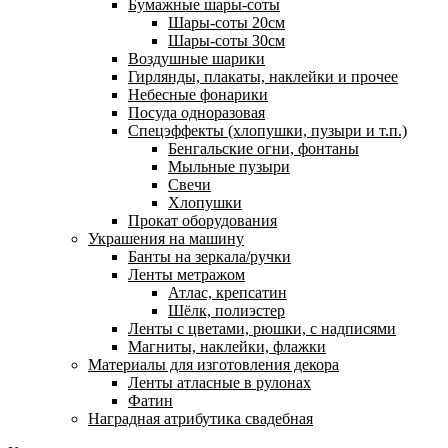
Бумажные шары-соты
Шары-соты 20см
Шары-соты 30см
Воздушные шарики
Гирлянды, плакаты, наклейки и прочее
Небесные фонарики
Посуда одноразовая
Спецэффекты (хлопушки, пузыри и т.п.)
Бенгальские огни, фонтаны
Мыльные пузыри
Свечи
Хлопушки
Прокат оборудования
Украшения на машину
Банты на зеркала/ручки
Ленты метражом
Атлас, крепсатин
Шёлк, полиэстер
Ленты с цветами, рюшки, с надписями
Магниты, наклейки, флажки
Материалы для изготовления декора
Ленты атласные в рулонах
Фатин
Наградная атрибутика свадебная