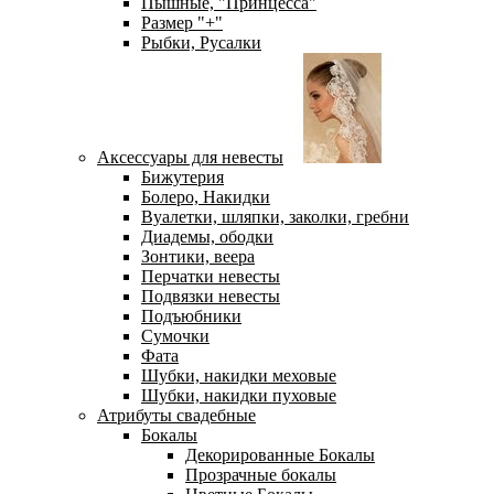
Пышные, "Принцесса"
Размер "+"
Рыбки, Русалки
Аксессуары для невесты
Бижутерия
Болеро, Накидки
Вуалетки, шляпки, заколки, гребни
Диадемы, ободки
Зонтики, веера
Перчатки невесты
Подвязки невесты
Подъюбники
Сумочки
Фата
Шубки, накидки меховые
Шубки, накидки пуховые
Атрибуты свадебные
Бокалы
Декорированные Бокалы
Прозрачные бокалы