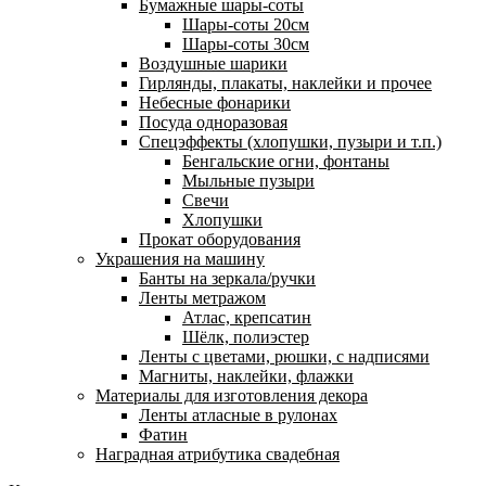
Бумажные шары-соты
Шары-соты 20см
Шары-соты 30см
Воздушные шарики
Гирлянды, плакаты, наклейки и прочее
Небесные фонарики
Посуда одноразовая
Спецэффекты (хлопушки, пузыри и т.п.)
Бенгальские огни, фонтаны
Мыльные пузыри
Свечи
Хлопушки
Прокат оборудования
Украшения на машину
Банты на зеркала/ручки
Ленты метражом
Атлас, крепсатин
Шёлк, полиэстер
Ленты с цветами, рюшки, с надписями
Магниты, наклейки, флажки
Материалы для изготовления декора
Ленты атласные в рулонах
Фатин
Наградная атрибутика свадебная