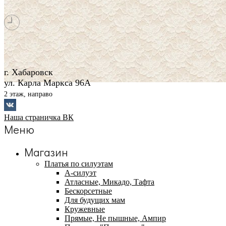
г. Хабаровск
ул. Карла Маркса 96А
2 этаж, направо
Наша страничка ВК
Меню
Магазин
Платья по силуэтам
А-силуэт
Атласные, Микадо, Тафта
Бескорсетные
Для будущих мам
Кружевные
Прямые, Не пышные, Ампир