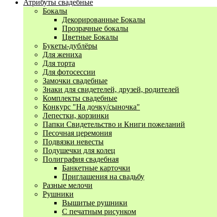
Атрибуты свадебные
Бокалы
Декорированные Бокалы
Прозрачные бокалы
Цветные Бокалы
Букеты-дублёры
Для жениха
Для торта
Для фотосессии
Замочки свадебные
Знаки для свидетелей, друзей, родителей
Комплекты свадебные
Конкурс "На дочку/сыночка"
Лепестки, корзинки
Папки Свидетельство и Книги пожеланий
Песочная церемония
Подвязки невесты
Подушечки для колец
Полиграфия свадебная
Банкетные карточки
Приглашения на свадьбу
Разные мелочи
Рушники
Вышитые рушники
С печатным рисунком