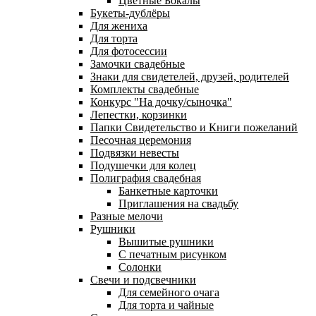
Цветные Бокалы
Букеты-дублёры
Для жениха
Для торта
Для фотосессии
Замочки свадебные
Знаки для свидетелей, друзей, родителей
Комплекты свадебные
Конкурс "На дочку/сыночка"
Лепестки, корзинки
Папки Свидетельство и Книги пожеланий
Песочная церемония
Подвязки невесты
Подушечки для колец
Полиграфия свадебная
Банкетные карточки
Приглашения на свадьбу
Разные мелочи
Рушники
Вышитые рушники
С печатным рисунком
Солонки
Свечи и подсвечники
Для семейного очага
Для торта и чайные