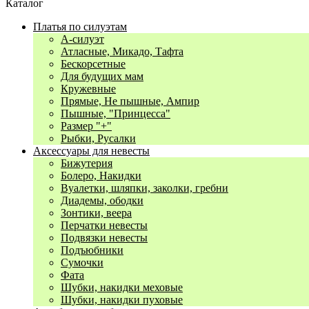
Каталог
Платья по силуэтам
А-силуэт
Атласные, Микадо, Тафта
Бескорсетные
Для будущих мам
Кружевные
Прямые, Не пышные, Ампир
Пышные, "Принцесса"
Размер "+"
Рыбки, Русалки
Аксессуары для невесты
Бижутерия
Болеро, Накидки
Вуалетки, шляпки, заколки, гребни
Диадемы, ободки
Зонтики, веера
Перчатки невесты
Подвязки невесты
Подъюбники
Сумочки
Фата
Шубки, накидки меховые
Шубки, накидки пуховые