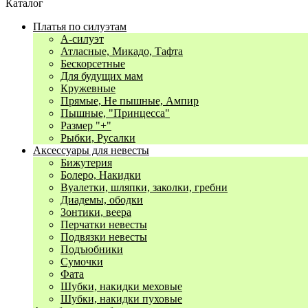
Каталог
Платья по силуэтам
А-силуэт
Атласные, Микадо, Тафта
Бескорсетные
Для будущих мам
Кружевные
Прямые, Не пышные, Ампир
Пышные, "Принцесса"
Размер "+"
Рыбки, Русалки
Аксессуары для невесты
Бижутерия
Болеро, Накидки
Вуалетки, шляпки, заколки, гребни
Диадемы, ободки
Зонтики, веера
Перчатки невесты
Подвязки невесты
Подъюбники
Сумочки
Фата
Шубки, накидки меховые
Шубки, накидки пуховые