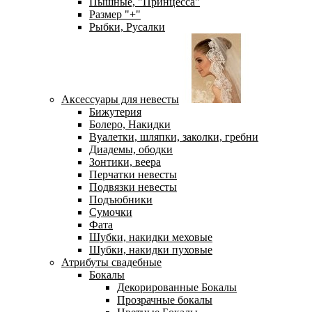
Пышные, "Принцесса"
Размер "+"
Рыбки, Русалки
Аксессуары для невесты
Бижутерия
Болеро, Накидки
Вуалетки, шляпки, заколки, гребни
Диадемы, ободки
Зонтики, веера
Перчатки невесты
Подвязки невесты
Подъюбники
Сумочки
Фата
Шубки, накидки меховые
Шубки, накидки пуховые
Атрибуты свадебные
Бокалы
Декорированные Бокалы
Прозрачные бокалы