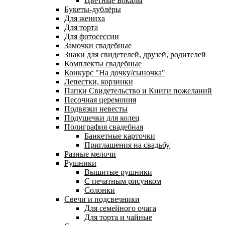
Цветные Бокалы
Букеты-дублёры
Для жениха
Для торта
Для фотосессии
Замочки свадебные
Знаки для свидетелей, друзей, родителей
Комплекты свадебные
Конкурс "На дочку/сыночка"
Лепестки, корзинки
Папки Свидетельство и Книги пожеланий
Песочная церемония
Подвязки невесты
Подушечки для колец
Полиграфия свадебная
Банкетные карточки
Приглашения на свадьбу
Разные мелочи
Рушники
Вышитые рушники
С печатным рисунком
Солонки
Свечи и подсвечники
Для семейного очага
Для торта и чайные