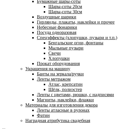
Бумажные шары-соты
Шары-соты 20см
Шары-соты 30см
Воздушные шарики
Гирлянды, плакаты, наклейки и прочее
Небесные фонарики
Посуда одноразовая
Спецэффекты (хлопушки, пузыри и т.п.)
Бенгальские огни, фонтаны
Мыльные пузыри
Свечи
Хлопушки
Прокат оборудования
Украшения на машину
Банты на зеркала/ручки
Ленты метражом
Атлас, крепсатин
Шёлк, полиэстер
Ленты с цветами, рюшки, с надписями
Магниты, наклейки, флажки
Материалы для изготовления декора
Ленты атласные в рулонах
Фатин
Наградная атрибутика свадебная