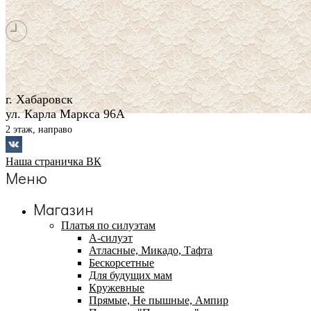
г. Хабаровск
ул. Карла Маркса 96А
2 этаж, направо
Наша страничка ВК
Меню
Магазин
Платья по силуэтам
А-силуэт
Атласные, Микадо, Тафта
Бескорсетные
Для будущих мам
Кружевные
Прямые, Не пышные, Ампир