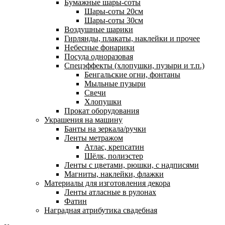
Бумажные шары-соты
Шары-соты 20см
Шары-соты 30см
Воздушные шарики
Гирлянды, плакаты, наклейки и прочее
Небесные фонарики
Посуда одноразовая
Спецэффекты (хлопушки, пузыри и т.п.)
Бенгальские огни, фонтаны
Мыльные пузыри
Свечи
Хлопушки
Прокат оборудования
Украшения на машину
Банты на зеркала/ручки
Ленты метражом
Атлас, крепсатин
Шёлк, полиэстер
Ленты с цветами, рюшки, с надписями
Магниты, наклейки, флажки
Материалы для изготовления декора
Ленты атласные в рулонах
Фатин
Наградная атрибутика свадебная