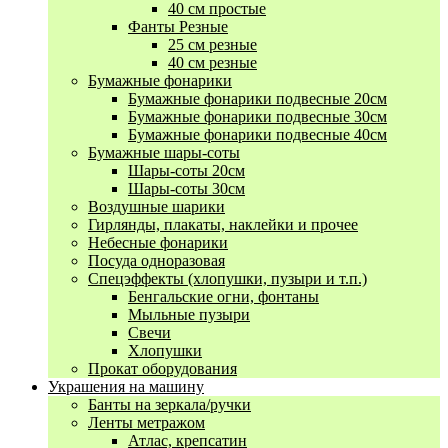
40 см простые
Фанты Резные
25 см резные
40 см резные
Бумажные фонарики
Бумажные фонарики подвесные 20см
Бумажные фонарики подвесные 30см
Бумажные фонарики подвесные 40см
Бумажные шары-соты
Шары-соты 20см
Шары-соты 30см
Воздушные шарики
Гирлянды, плакаты, наклейки и прочее
Небесные фонарики
Посуда одноразовая
Спецэффекты (хлопушки, пузыри и т.п.)
Бенгальские огни, фонтаны
Мыльные пузыри
Свечи
Хлопушки
Прокат оборудования
Украшения на машину
Банты на зеркала/ручки
Ленты метражом
Атлас, крепсатин