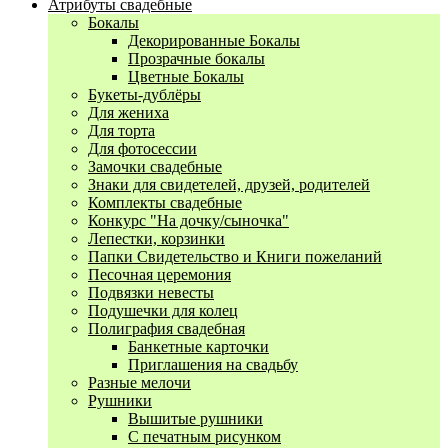
Атрибуты свадебные
Бокалы
Декорированные Бокалы
Прозрачные бокалы
Цветные Бокалы
Букеты-дублёры
Для жениха
Для торта
Для фотосессии
Замочки свадебные
Знаки для свидетелей, друзей, родителей
Комплекты свадебные
Конкурс "На дочку/сыночка"
Лепестки, корзинки
Папки Свидетельство и Книги пожеланий
Песочная церемония
Подвязки невесты
Подушечки для колец
Полиграфия свадебная
Банкетные карточки
Приглашения на свадьбу
Разные мелочи
Рушники
Вышитые рушники
С печатным рисунком