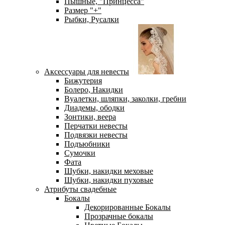
Пышные, "Принцесса"
Размер "+"
Рыбки, Русалки
Аксессуары для невесты
Бижутерия
Болеро, Накидки
Вуалетки, шляпки, заколки, гребни
Диадемы, ободки
Зонтики, веера
Перчатки невесты
Подвязки невесты
Подъюбники
Сумочки
Фата
Шубки, накидки меховые
Шубки, накидки пуховые
Атрибуты свадебные
Бокалы
Декорированные Бокалы
Прозрачные бокалы