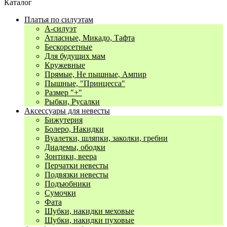
Каталог
Платья по силуэтам
А-силуэт
Атласные, Микадо, Тафта
Бескорсетные
Для будущих мам
Кружевные
Прямые, Не пышные, Ампир
Пышные, "Принцесса"
Размер "+"
Рыбки, Русалки
Аксессуары для невесты
Бижутерия
Болеро, Накидки
Вуалетки, шляпки, заколки, гребни
Диадемы, ободки
Зонтики, веера
Перчатки невесты
Подвязки невесты
Подъюбники
Сумочки
Фата
Шубки, накидки меховые
Шубки, накидки пуховые