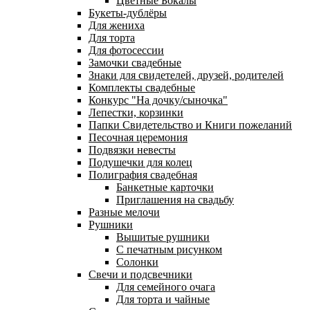
Цветные Бокалы
Букеты-дублёры
Для жениха
Для торта
Для фотосессии
Замочки свадебные
Знаки для свидетелей, друзей, родителей
Комплекты свадебные
Конкурс "На дочку/сыночка"
Лепестки, корзинки
Папки Свидетельство и Книги пожеланий
Песочная церемония
Подвязки невесты
Подушечки для колец
Полиграфия свадебная
Банкетные карточки
Приглашения на свадьбу
Разные мелочи
Рушники
Вышитые рушники
С печатным рисунком
Солонки
Свечи и подсвечники
Для семейного очага
Для торта и чайные