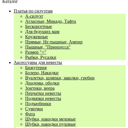
Каталог
Платья по силуэтам
А-силуэт
Атласные, Микадо, Тафта
Бескорсетные
Для будущих мам
Кружевные
Прямые, Не пышные, Ампир
Пышные, "Принцесса"
Размер "+"
Рыбки, Русалки
Аксессуары для невесты
Бижутерия
Болеро, Накидки
Вуалетки, шляпки, заколки, гребни
Диадемы, ободки
Зонтики, веера
Перчатки невесты
Подвязки невесты
Подъюбники
Сумочки
Фата
Шубки, накидки меховые
Шубки, накидки пуховые