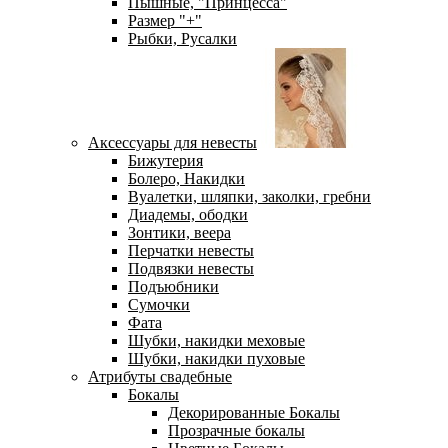
Пышные, "Принцесса"
Размер "+"
Рыбки, Русалки
Аксессуары для невесты
Бижутерия
Болеро, Накидки
Вуалетки, шляпки, заколки, гребни
Диадемы, ободки
Зонтики, веера
Перчатки невесты
Подвязки невесты
Подъюбники
Сумочки
Фата
Шубки, накидки меховые
Шубки, накидки пуховые
Атрибуты свадебные
Бокалы
Декорированные Бокалы
Прозрачные бокалы