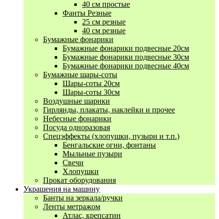
40 см простые
Фанты Резные
25 см резные
40 см резные
Бумажные фонарики
Бумажные фонарики подвесные 20см
Бумажные фонарики подвесные 30см
Бумажные фонарики подвесные 40см
Бумажные шары-соты
Шары-соты 20см
Шары-соты 30см
Воздушные шарики
Гирлянды, плакаты, наклейки и прочее
Небесные фонарики
Посуда одноразовая
Спецэффекты (хлопушки, пузыри и т.п.)
Бенгальские огни, фонтаны
Мыльные пузыри
Свечи
Хлопушки
Прокат оборудования
Украшения на машину
Банты на зеркала/ручки
Ленты метражом
Атлас, крепсатин