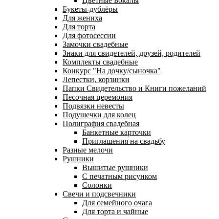
Цветные Бокалы
Букеты-дублёры
Для жениха
Для торта
Для фотосессии
Замочки свадебные
Знаки для свидетелей, друзей, родителей
Комплекты свадебные
Конкурс "На дочку/сыночка"
Лепестки, корзинки
Папки Свидетельство и Книги пожеланий
Песочная церемония
Подвязки невесты
Подушечки для колец
Полиграфия свадебная
Банкетные карточки
Приглашения на свадьбу
Разные мелочи
Рушники
Вышитые рушники
С печатным рисунком
Солонки
Свечи и подсвечники
Для семейного очага
Для торта и чайные