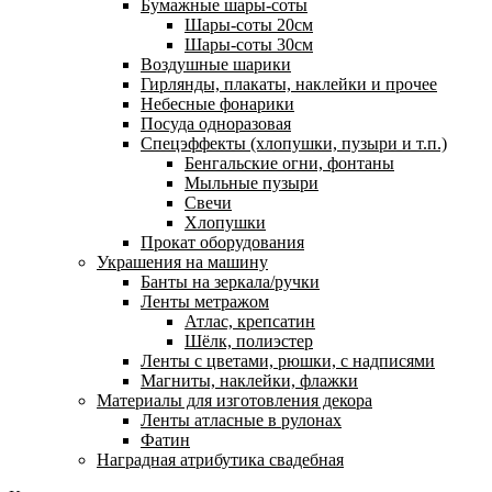
Бумажные шары-соты
Шары-соты 20см
Шары-соты 30см
Воздушные шарики
Гирлянды, плакаты, наклейки и прочее
Небесные фонарики
Посуда одноразовая
Спецэффекты (хлопушки, пузыри и т.п.)
Бенгальские огни, фонтаны
Мыльные пузыри
Свечи
Хлопушки
Прокат оборудования
Украшения на машину
Банты на зеркала/ручки
Ленты метражом
Атлас, крепсатин
Шёлк, полиэстер
Ленты с цветами, рюшки, с надписями
Магниты, наклейки, флажки
Материалы для изготовления декора
Ленты атласные в рулонах
Фатин
Наградная атрибутика свадебная