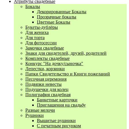
Атрибуты свадебные
Бокалы
Декорированные Бокалы
Прозрачные бокалы
Цветные Бокалы
Букеты-дублёры
Для жениха
Для торта
Для фотосессии
Замочки свадебные
Знаки для свидетелей, друзей, родителей
Комплекты свадебные
Конкурс "На дочку/сыночка"
Лепестки, корзинки
Папки Свидетельство и Книги пожеланий
Песочная церемония
Подвязки невесты
Подушечки для колец
Полиграфия свадебная
Банкетные карточки
Приглашения на свадьбу
Разные мелочи
Рушники
Вышитые рушники
С печатным рисунком