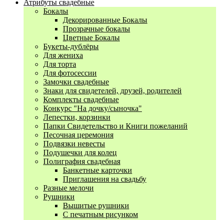
Атрибуты свадебные
Бокалы
Декорированные Бокалы
Прозрачные бокалы
Цветные Бокалы
Букеты-дублёры
Для жениха
Для торта
Для фотосессии
Замочки свадебные
Знаки для свидетелей, друзей, родителей
Комплекты свадебные
Конкурс "На дочку/сыночка"
Лепестки, корзинки
Папки Свидетельство и Книги пожеланий
Песочная церемония
Подвязки невесты
Подушечки для колец
Полиграфия свадебная
Банкетные карточки
Приглашения на свадьбу
Разные мелочи
Рушники
Вышитые рушники
С печатным рисунком