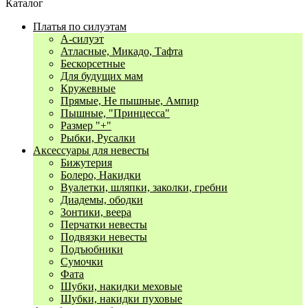
Каталог
Платья по силуэтам
А-силуэт
Атласные, Микадо, Тафта
Бескорсетные
Для будущих мам
Кружевные
Прямые, Не пышные, Ампир
Пышные, "Принцесса"
Размер "+"
Рыбки, Русалки
Аксессуары для невесты
Бижутерия
Болеро, Накидки
Вуалетки, шляпки, заколки, гребни
Диадемы, ободки
Зонтики, веера
Перчатки невесты
Подвязки невесты
Подъюбники
Сумочки
Фата
Шубки, накидки меховые
Шубки, накидки пуховые