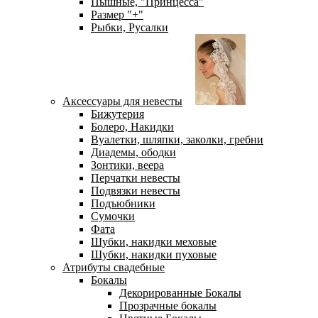
Пышные, "Принцесса"
Размер "+"
Рыбки, Русалки
Аксессуары для невесты
Бижутерия
Болеро, Накидки
Вуалетки, шляпки, заколки, гребни
Диадемы, ободки
Зонтики, веера
Перчатки невесты
Подвязки невесты
Подъюбники
Сумочки
Фата
Шубки, накидки меховые
Шубки, накидки пуховые
Атрибуты свадебные
Бокалы
Декорированные Бокалы
Прозрачные бокалы