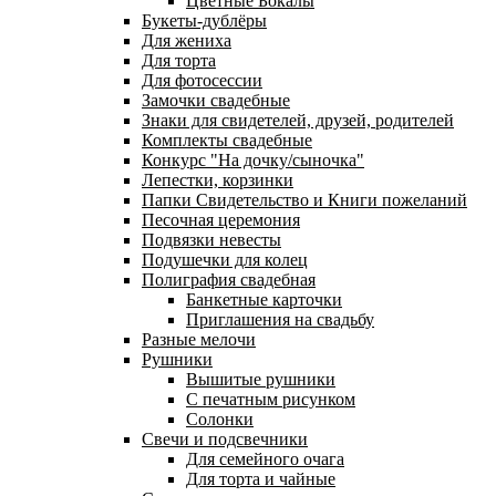
Цветные Бокалы
Букеты-дублёры
Для жениха
Для торта
Для фотосессии
Замочки свадебные
Знаки для свидетелей, друзей, родителей
Комплекты свадебные
Конкурс "На дочку/сыночка"
Лепестки, корзинки
Папки Свидетельство и Книги пожеланий
Песочная церемония
Подвязки невесты
Подушечки для колец
Полиграфия свадебная
Банкетные карточки
Приглашения на свадьбу
Разные мелочи
Рушники
Вышитые рушники
С печатным рисунком
Солонки
Свечи и подсвечники
Для семейного очага
Для торта и чайные