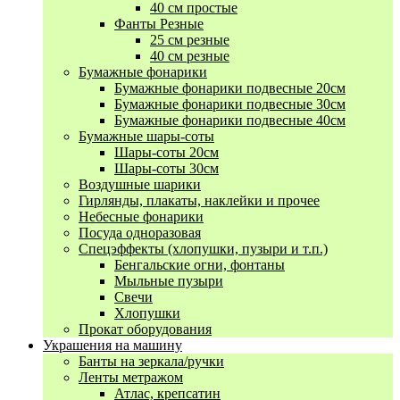
40 см простые
Фанты Резные
25 см резные
40 см резные
Бумажные фонарики
Бумажные фонарики подвесные 20см
Бумажные фонарики подвесные 30см
Бумажные фонарики подвесные 40см
Бумажные шары-соты
Шары-соты 20см
Шары-соты 30см
Воздушные шарики
Гирлянды, плакаты, наклейки и прочее
Небесные фонарики
Посуда одноразовая
Спецэффекты (хлопушки, пузыри и т.п.)
Бенгальские огни, фонтаны
Мыльные пузыри
Свечи
Хлопушки
Прокат оборудования
Украшения на машину
Банты на зеркала/ручки
Ленты метражом
Атлас, крепсатин