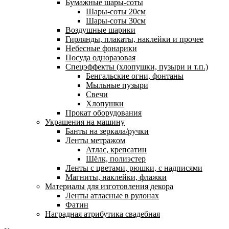
Бумажные шары-соты
Шары-соты 20см
Шары-соты 30см
Воздушные шарики
Гирлянды, плакаты, наклейки и прочее
Небесные фонарики
Посуда одноразовая
Спецэффекты (хлопушки, пузыри и т.п.)
Бенгальские огни, фонтаны
Мыльные пузыри
Свечи
Хлопушки
Прокат оборудования
Украшения на машину
Банты на зеркала/ручки
Ленты метражом
Атлас, крепсатин
Шёлк, полиэстер
Ленты с цветами, рюшки, с надписями
Магниты, наклейки, флажки
Материалы для изготовления декора
Ленты атласные в рулонах
Фатин
Наградная атрибутика свадебная