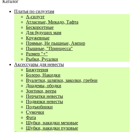
Каталог
Платья по силуэтам
А-силуэт
Атласные, Микадо, Тафта
Бескорсетные
Для будущих мам
Кружевные
Прямые, Не пышные, Ампир
Пышные, "Принцесса"
Размер "+"
Рыбки, Русалки
Аксессуары для невесты
Бижутерия
Болеро, Накидки
Вуалетки, шляпки, заколки, гребни
Диадемы, ободки
Зонтики, веера
Перчатки невесты
Подвязки невесты
Подъюбники
Сумочки
Фата
Шубки, накидки меховые
Шубки, накидки пуховые