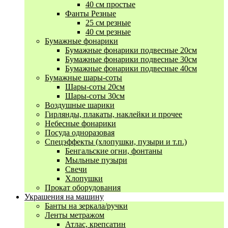
40 см простые
Фанты Резные
25 см резные
40 см резные
Бумажные фонарики
Бумажные фонарики подвесные 20см
Бумажные фонарики подвесные 30см
Бумажные фонарики подвесные 40см
Бумажные шары-соты
Шары-соты 20см
Шары-соты 30см
Воздушные шарики
Гирлянды, плакаты, наклейки и прочее
Небесные фонарики
Посуда одноразовая
Спецэффекты (хлопушки, пузыри и т.п.)
Бенгальские огни, фонтаны
Мыльные пузыри
Свечи
Хлопушки
Прокат оборудования
Украшения на машину
Банты на зеркала/ручки
Ленты метражом
Атлас, крепсатин