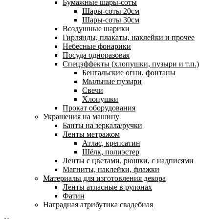
Бумажные шары-соты
Шары-соты 20см
Шары-соты 30см
Воздушные шарики
Гирлянды, плакаты, наклейки и прочее
Небесные фонарики
Посуда одноразовая
Спецэффекты (хлопушки, пузыри и т.п.)
Бенгальские огни, фонтаны
Мыльные пузыри
Свечи
Хлопушки
Прокат оборудования
Украшения на машину
Банты на зеркала/ручки
Ленты метражом
Атлас, крепсатин
Шёлк, полиэстер
Ленты с цветами, рюшки, с надписями
Магниты, наклейки, флажки
Материалы для изготовления декора
Ленты атласные в рулонах
Фатин
Наградная атрибутика свадебная