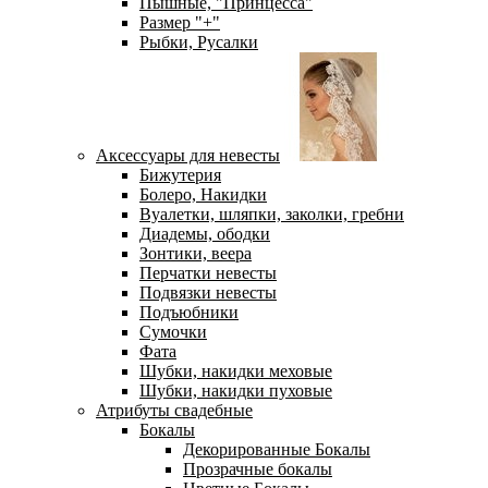
Пышные, "Принцесса"
Размер "+"
Рыбки, Русалки
Аксессуары для невесты
Бижутерия
Болеро, Накидки
Вуалетки, шляпки, заколки, гребни
Диадемы, ободки
Зонтики, веера
Перчатки невесты
Подвязки невесты
Подъюбники
Сумочки
Фата
Шубки, накидки меховые
Шубки, накидки пуховые
Атрибуты свадебные
Бокалы
Декорированные Бокалы
Прозрачные бокалы