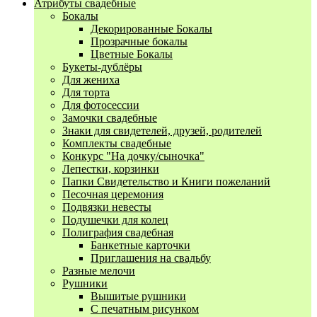
Атрибуты свадебные
Бокалы
Декорированные Бокалы
Прозрачные бокалы
Цветные Бокалы
Букеты-дублёры
Для жениха
Для торта
Для фотосессии
Замочки свадебные
Знаки для свидетелей, друзей, родителей
Комплекты свадебные
Конкурс "На дочку/сыночка"
Лепестки, корзинки
Папки Свидетельство и Книги пожеланий
Песочная церемония
Подвязки невесты
Подушечки для колец
Полиграфия свадебная
Банкетные карточки
Приглашения на свадьбу
Разные мелочи
Рушники
Вышитые рушники
С печатным рисунком