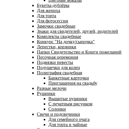
Цветные Бокалы
Букеты-дублёры
Для жениха
Для торта
Для фотосессии
Замочки свадебные
Знаки для свидетелей, друзей, родителей
Комплекты свадебные
Конкурс "На дочку/сыночка"
Лепестки, корзинки
Папки Свидетельство и Книги пожеланий
Песочная церемония
Подвязки невесты
Подушечки для колец
Полиграфия свадебная
Банкетные карточки
Приглашения на свадьбу
Разные мелочи
Рушники
Вышитые рушники
С печатным рисунком
Солонки
Свечи и подсвечники
Для семейного очага
Для торта и чайные